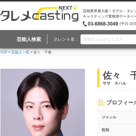
芸能業界最大級！モデル・タレ
キャスティング業務用データベ
03-6868-3049
(平日 10:
芸能人検索
タレント名：
TOP
>
芸能人一覧
> 佐々 千春
佐々 
ササ チハル
プロフィー
ジャンル
性別