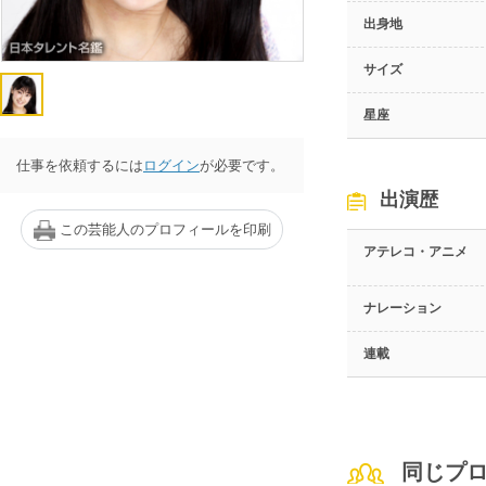
出身地
サイズ
星座
仕事を依頼するには
ログイン
が必要です。
出演歴
この芸能人のプロフィールを印刷
アテレコ・アニメ
ナレーション
連載
同じプ