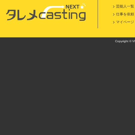
芸能人一覧
仕事を依頼
マイページ
Copyright © VI