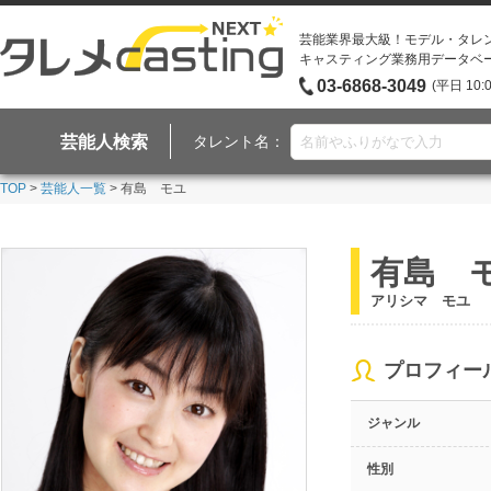
芸能業界最大級！モデル・タレ
キャスティング業務用データベ
03-6868-3049
(平日 10:
芸能人検索
タレント名：
TOP
>
芸能人一覧
> 有島 モユ
有島 
アリシマ モユ
プロフィー
ジャンル
性別