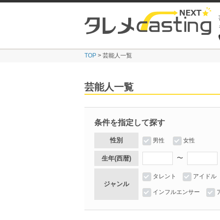
TOP
> 芸能人一覧
芸能人一覧
条件を指定して探す
性別
男性
女性
〜
生年(西暦)
タレント
アイドル
ジャンル
インフルエンサー