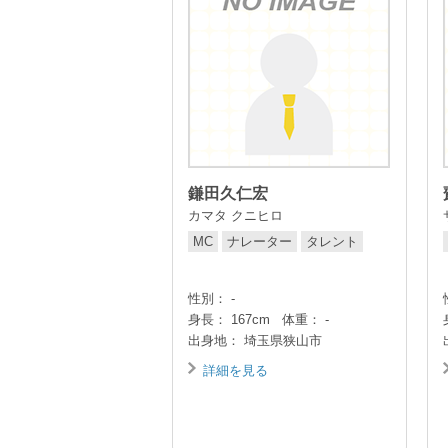
鎌田久仁宏
カマタ クニヒロ
MC
ナレーター
タレント
性別： -
身長： 167cm 体重： -
出身地： 埼玉県狭山市
詳細を見る