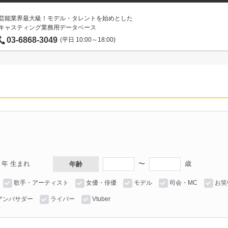
芸能業界最大級！モデル・タレントを始めとした
キャスティング業務用データベース
03-6868-3049
(平日 10:00～18:00)
年 生まれ
〜
歳
年齢
歌手・アーティスト
女優・俳優
モデル
司会・MC
お笑
アンバサダー
ライバー
Vtuber