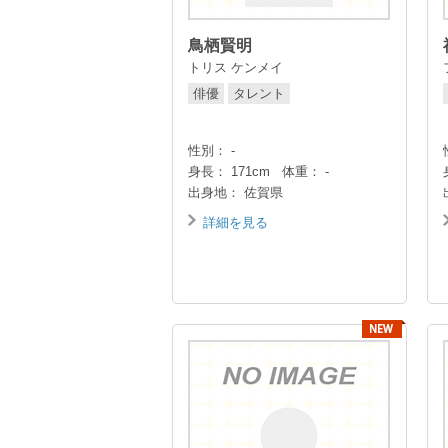
鳥栖賢明
トリス ケンメイ
俳優
タレント
性別： -
身長： 171cm 体重： -
出身地： 佐賀県
詳細を見る