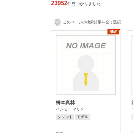
23952
件見つかりました
このページの検索結果を全て選択
橋本真林
ハシモト マリン
タレント
モデル