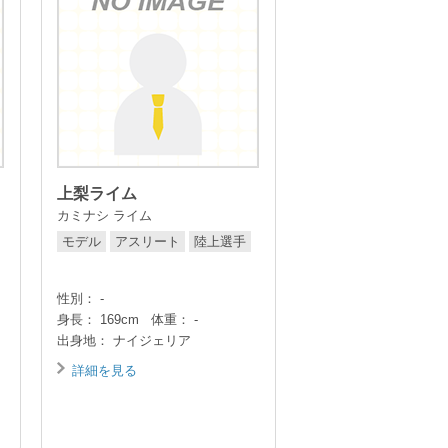
上梨ライム
カミナシ ライム
モデル
アスリート
陸上選手
性別： -
身長： 169cm 体重： -
出身地： ナイジェリア
詳細を見る