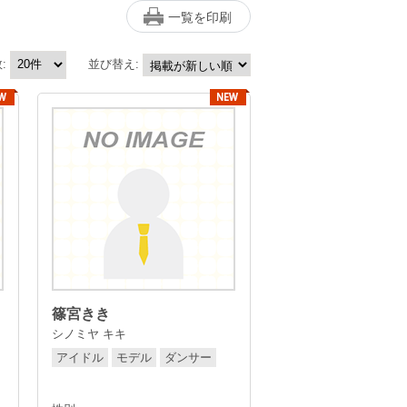
一覧を印刷
:
並び替え:
篠宮きき
シノミヤ キキ
アイドル
モデル
ダンサー