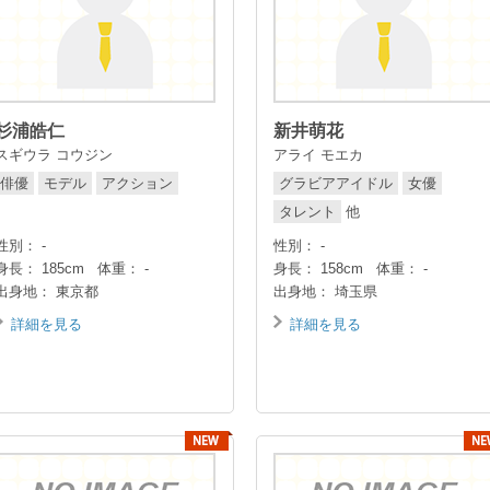
杉浦皓仁
新井萌花
スギウラ コウジン
アライ モエカ
俳優
モデル
アクション
グラビアアイドル
女優
タレント
他
性別： -
性別： -
身長： 185cm 体重： -
身長： 158cm 体重： -
出身地： 東京都
出身地： 埼玉県
詳細を見る
詳細を見る