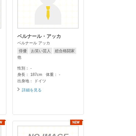
ベルナール・アッカ
ベルナール アッカ
俳優
お笑い芸人
総合格闘家
他
性別： -
身長： 187cm 体重： -
出身地： ドイツ
詳細を見る