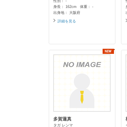
性別： -
身長： 162cm 体重： -
出身地： 大阪府
詳細を見る
多賀蓮真
タガ レンマ