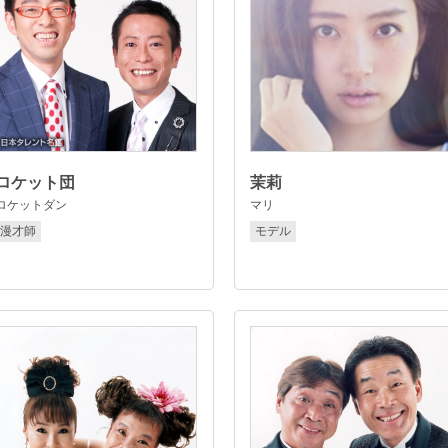
ロケット団
茉莉
ロケットダン
マリ
漫才師
モデル