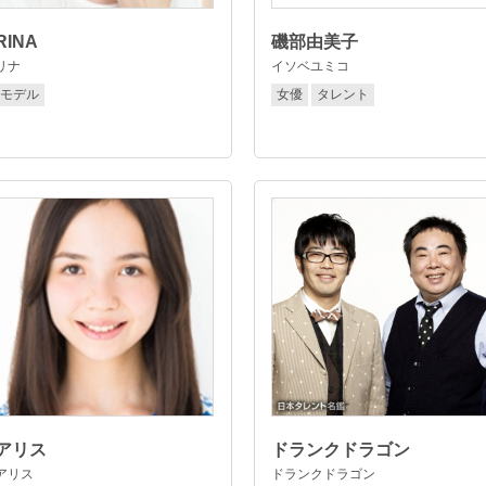
RINA
磯部由美子
リナ
イソベユミコ
モデル
女優
タレント
アリス
ドランクドラゴン
アリス
ドランクドラゴン