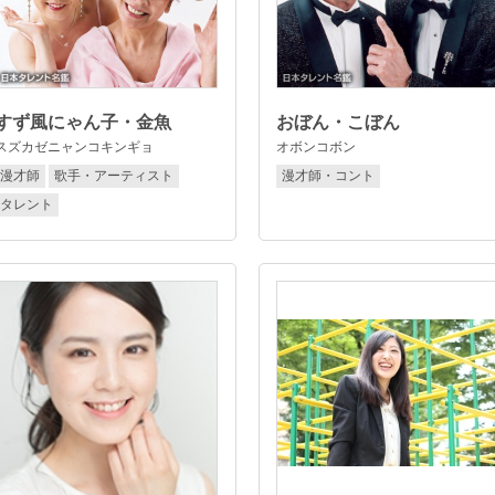
すず風にゃん子・金魚
おぼん・こぼん
スズカゼニャンコキンギョ
オボンコボン
漫才師
歌手・アーティスト
漫才師・コント
タレント