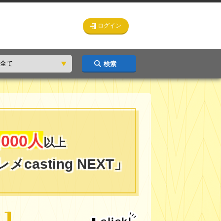
ログイン
検索
,000人
以上
メcasting NEXT」