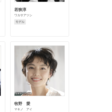
若狭淳
ワカサアツシ
モデル
牧野 愛
マキノ アイ