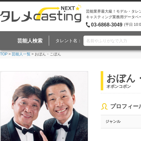
芸能業界最大級！モデル・タレ
キャスティング業務用データベ
03-6868-3049
(平日 10:
芸能人検索
タレント名：
TOP
>
芸能人一覧
> おぼん・こぼん
おぼん
オボンコボン
プロフィー
ジャンル