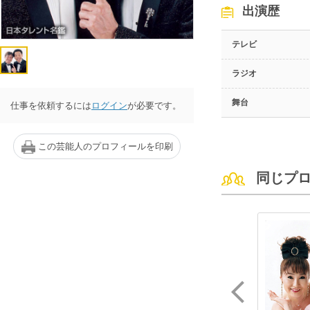
出演歴
テレビ
ラジオ
舞台
仕事を依頼するには
ログイン
が必要です。
この芸能人のプロフィールを印刷
同じプ