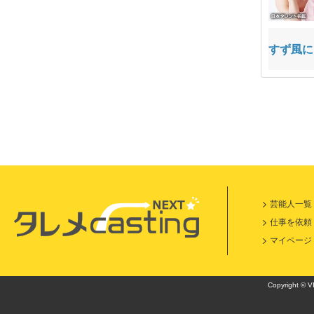
金魚
おぼん
すず風に
芸能人一覧
仕事を依頼
マイページ
Copyright © VI