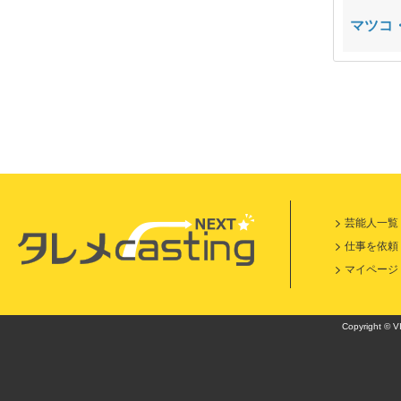
有働 由美子
別府 ともひこ
マツコ
芸能人一覧
仕事を依頼
マイページ
Copyright © VI