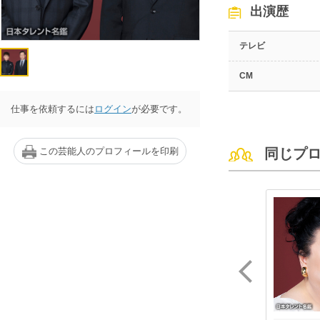
出演歴
テレビ
CM
仕事を依頼するには
ログイン
が必要です。
この芸能人のプロフィールを印刷
同じプ