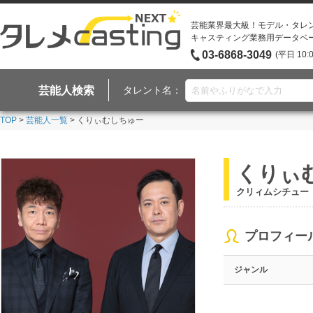
芸能業界最大級！モデル・タレ
キャスティング業務用データベ
03-6868-3049
(平日 10:
芸能人検索
タレント名：
TOP
>
芸能人一覧
> くりぃむしちゅー
くりぃ
クリィムシチュー
プロフィー
ジャンル