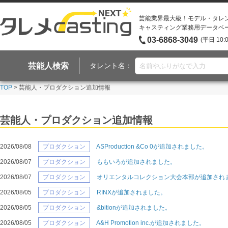
芸能業界最大級！モデル・タレ
キャスティング業務用データベ
03-6868-3049
(平日 10:
芸能人検索
タレント名：
TOP
> 芸能人・プロダクション追加情報
芸能人・プロダクション追加情報
2026/08/08
プロダクション
ASProduction &Co 0が追加されました。
2026/08/07
プロダクション
ももいろが追加されました。
2026/08/07
プロダクション
オリエンタルコレクション大会本部が追加され
2026/08/05
プロダクション
RINXが追加されました。
2026/08/05
プロダクション
&bitionが追加されました。
2026/08/05
プロダクション
A&H Promotion inc.が追加されました。