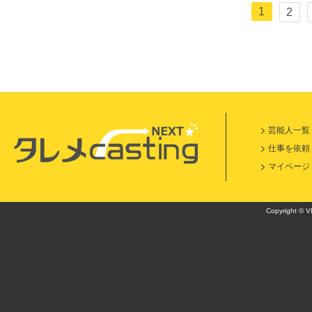
1
2
芸能人一覧
仕事を依頼
マイページ
Copyright © VI