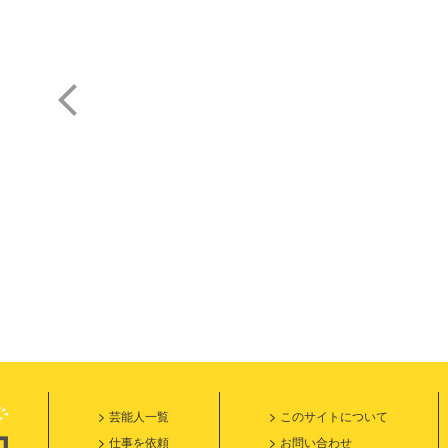
中根 徹
金月 真美
芸能人一覧
このサイトについて
仕事を依頼
お問い合わせ