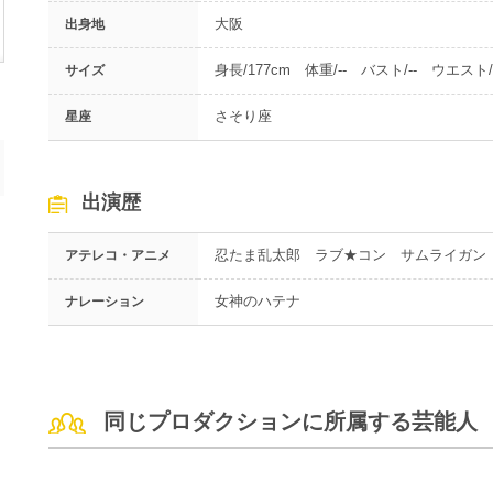
大阪
出身地
身長/177cm 体重/-- バスト/-- ウエスト/-
サイズ
さそり座
星座
出演歴
忍たま乱太郎 ラブ★コン サムライガン
アテレコ・アニメ
女神のハテナ
ナレーション
同じプロダクションに所属する芸能人