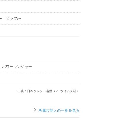
- ヒップ/--
 パワーレンジャー
出典：日本タレント名鑑（VIPタイムズ社）
所属芸能人の一覧を見る