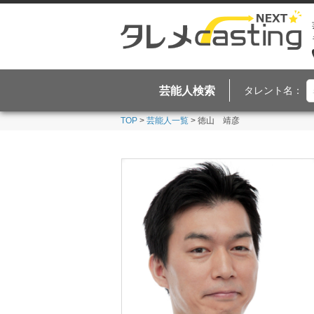
芸能人検索
タレント名：
TOP
>
芸能人一覧
> 徳山 靖彦