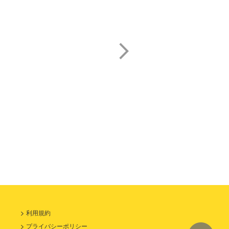
池水 通洋
山崎 岳彦
利用規約
プライバシーポリシー