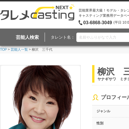
芸能業界最大級！モデル・タレ
キャスティング業務用データベ
03-6868-3049
(平日 10:
芸能人検索
タレント名：
TOP
>
芸能人一覧
> 柳沢 三千代
柳沢 
ヤナギサワ ミチ
プロフィー
ジャンル
性別