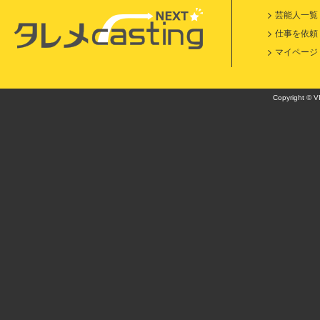
芸能人一覧
仕事を依頼
マイページ
Copyright © VI