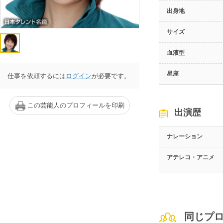
出身地
サイズ
血液型
星座
仕事を依頼するには
ログイン
が必要です。
この芸能人のプロフィールを印刷
出演歴
ナレーション
アテレコ・アニメ
同じプ