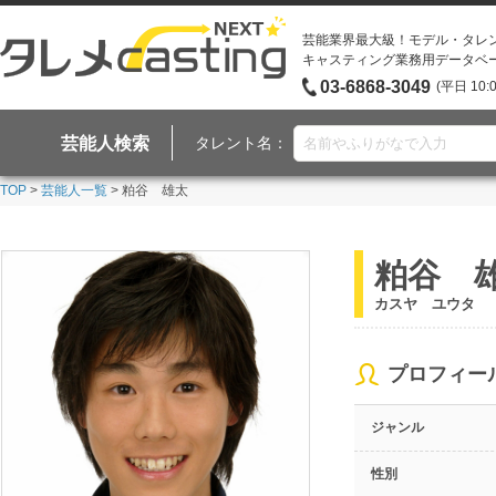
芸能業界最大級！モデル・タレ
キャスティング業務用データベ
03-6868-3049
(平日 10:
芸能人検索
タレント名：
TOP
>
芸能人一覧
> 粕谷 雄太
粕谷 
カスヤ ユウタ
プロフィー
ジャンル
性別