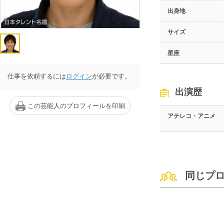
出身地
サイズ
星座
仕事を依頼するには
ログイン
が必要です。
出演歴
この芸能人のプロフィールを印刷
アテレコ・アニメ
同じプ