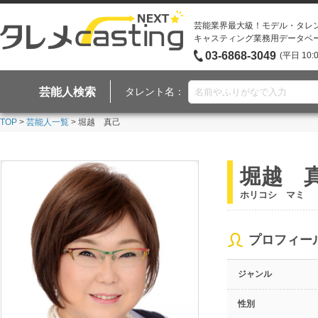
芸能業界最大級！モデル・タレ
キャスティング業務用データベ
03-6868-3049
(平日 10:
芸能人検索
タレント名：
TOP
>
芸能人一覧
> 堀越 真己
堀越 
ホリコシ マミ
プロフィー
ジャンル
性別