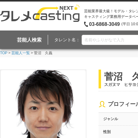
芸能業界最大級！モデル・タレ
キャスティング業務用データベ
03-6868-3049
(平日 10:
芸能人検索
タレント名：
TOP
>
芸能人一覧
> 菅沼 久義
菅沼 
スガヌマ ヒサヨ
プロフィー
ジャンル
性別