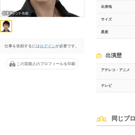
出身地
サイズ
星座
仕事を依頼するには
ログイン
が必要です。
出演歴
この芸能人のプロフィールを印刷
アテレコ・アニメ
テレビ
同じプ