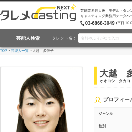
芸能業界最大級！モデル・タレ
キャスティング業務用データベ
03-6868-3049
(平日 10:
芸能人検索
タレント名：
TOP
>
芸能人一覧
> 大越 多佳子
大越 
オオコシ タカコ
プロフィー
ジャンル
性別