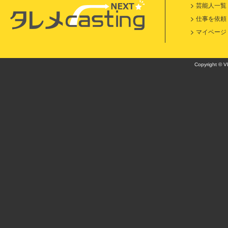
芸能人一覧
仕事を依頼
マイページ
Copyright © VI