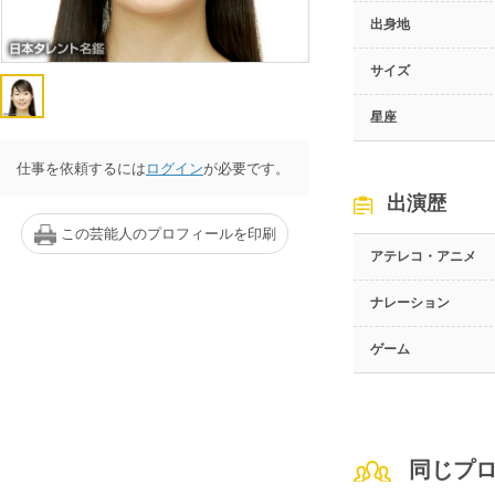
出身地
サイズ
星座
仕事を依頼するには
ログイン
が必要です。
出演歴
この芸能人のプロフィールを印刷
アテレコ・アニメ
ナレーション
ゲーム
同じプ