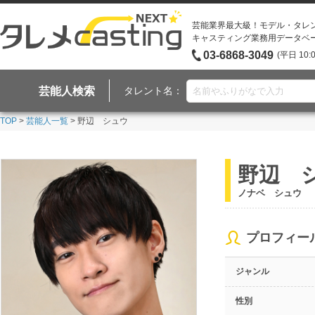
芸能業界最大級！モデル・タレ
キャスティング業務用データベ
03-6868-3049
(平日 10:
芸能人検索
タレント名：
TOP
>
芸能人一覧
> 野辺 シュウ
野辺 
ノナベ シュウ
プロフィー
ジャンル
性別