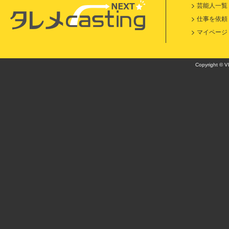
芸能人一覧
仕事を依頼
マイページ
Copyright © VI