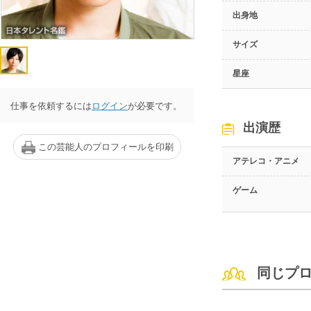
出身地
サイズ
星座
仕事を依頼するには
ログイン
が必要です。
出演歴
この芸能人のプロフィールを印刷
アテレコ・アニメ
ゲーム
同じプ