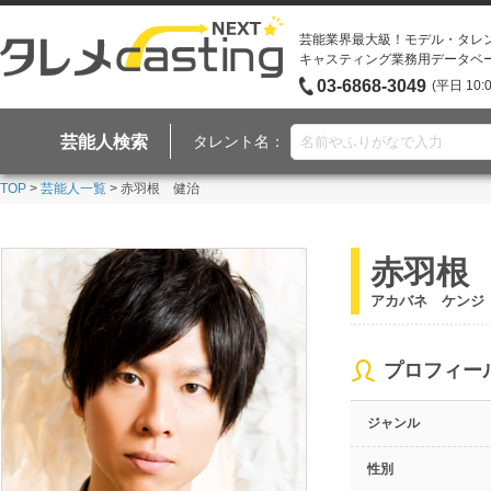
芸能業界最大級！モデル・タレ
キャスティング業務用データベ
03-6868-3049
(平日 10:
芸能人検索
タレント名：
TOP
>
芸能人一覧
> 赤羽根 健治
赤羽根
アカバネ ケンジ
プロフィー
ジャンル
性別