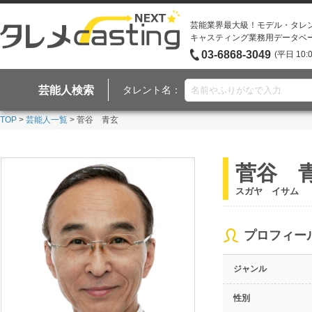
芸能業界最大級！モデル・タレ
キャスティング業務用データベ
03-6868-3049
(平日 10:
芸能人検索
タレント名：
TOP
>
芸能人一覧
> 菅谷 青玄
菅谷 
スガヤ イサム
プロフィー
ジャンル
性別