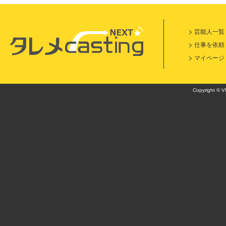
芸能人一覧
仕事を依頼
マイページ
Copyright © VI