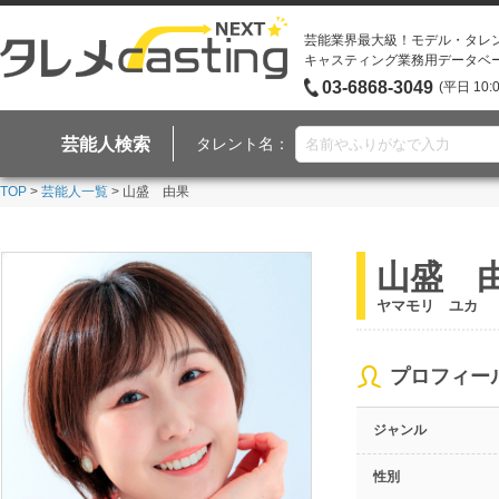
芸能業界最大級！モデル・タレ
キャスティング業務用データベ
03-6868-3049
(平日 10:
芸能人検索
タレント名：
TOP
>
芸能人一覧
> 山盛 由果
山盛 
ヤマモリ ユカ
プロフィー
ジャンル
性別