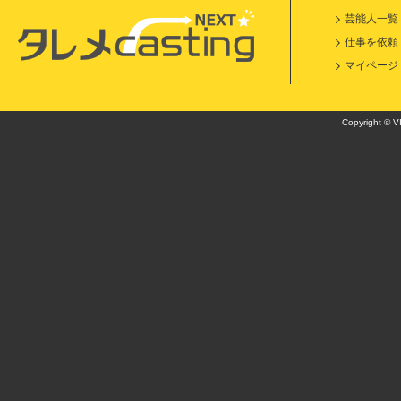
芸能人一覧
仕事を依頼
マイページ
Copyright © VI