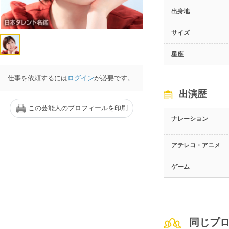
出身地
サイズ
星座
仕事を依頼するには
ログイン
が必要です。
出演歴
この芸能人のプロフィールを印刷
ナレーション
アテレコ・アニメ
ゲーム
同じプ