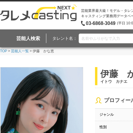
芸能業界最大級！モデル・タレ
キャスティング業務用データベ
03-6868-3049
(平日 10:
芸能人検索
タレント名：
TOP
>
芸能人一覧
> 伊藤 かな恵
伊藤 
イトウ カナエ
プロフィー
ジャンル
性別