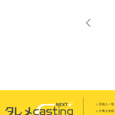
市
芸能人一覧
仕事を依頼