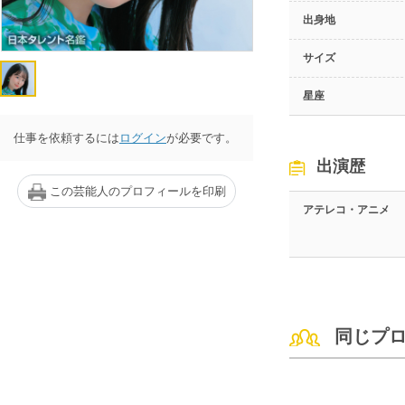
出身地
サイズ
星座
仕事を依頼するには
ログイン
が必要です。
出演歴
この芸能人のプロフィールを印刷
アテレコ・アニメ
同じプ