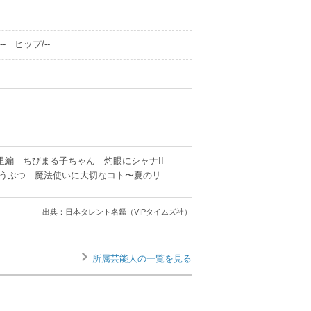
- ヒップ/--
里編 ちびまる子ちゃん 灼眼にシャナII
どうぶつ 魔法使いに大切なコト〜夏のリ
出典：日本タレント名鑑（VIPタイムズ社）
所属芸能人の一覧を見る