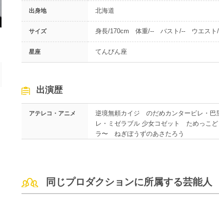
北海道
出身地
身長/170cm 体重/-- バスト/-- ウエスト/-
サイズ
てんびん座
星座
出演歴
逆境無頼カイジ のだめカンタービレ・巴
アテレコ・アニメ
レ・ミゼラブル 少女コゼット ためっこ
ラ〜 ねぎぼうずのあさたろう
同じプロダクションに所属する芸能人