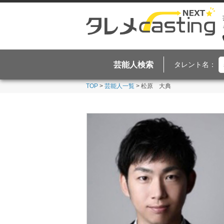
芸能人検索
タレント名：
TOP
>
芸能人一覧
> 松原 大典