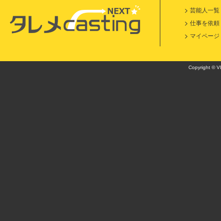
芸能人一覧
仕事を依頼
マイページ
Copyright © VI