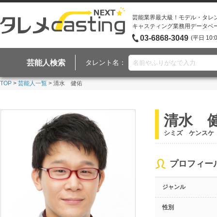
芸能業界最大級！モデル・タレ
キャスティング業務用データベ
03-6868-3049
(平日 10:
芸能人検索
タレント名：
TOP
>
芸能人一覧
> 清水 健佑
清水 
シミズ ケンスケ
プロフィー
ジャンル
性別