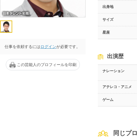
出身地
サイズ
星座
仕事を依頼するには
ログイン
が必要です。
出演歴
この芸能人のプロフィールを印刷
ナレーション
アテレコ・アニメ
ゲーム
同じプ