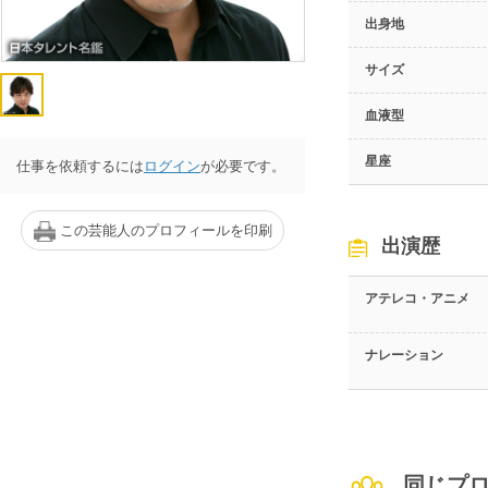
出身地
サイズ
血液型
星座
仕事を依頼するには
ログイン
が必要です。
この芸能人のプロフィールを印刷
出演歴
アテレコ・アニメ
ナレーション
同じプ