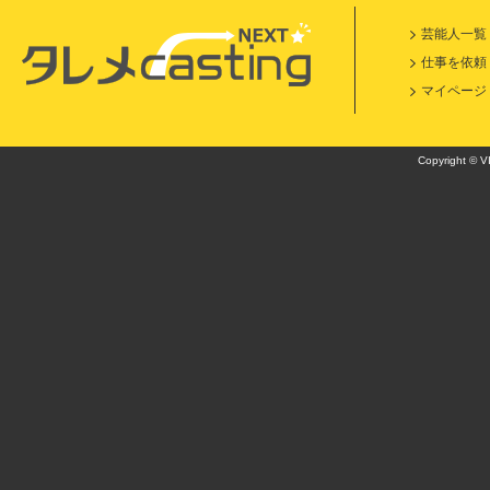
芸能人一覧
仕事を依頼
マイページ
Copyright © VI