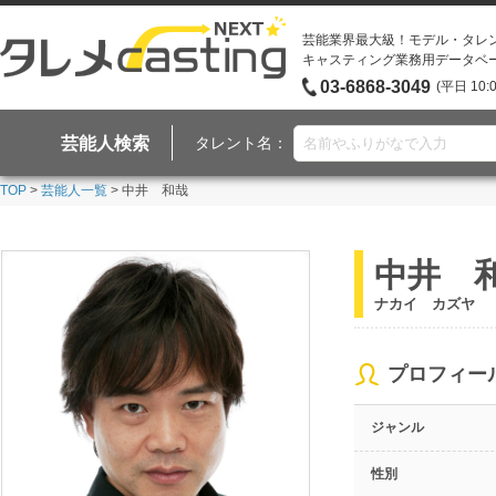
芸能業界最大級！モデル・タレ
キャスティング業務用データベ
03-6868-3049
(平日 10:
芸能人検索
タレント名：
TOP
>
芸能人一覧
> 中井 和哉
中井 
ナカイ カズヤ
プロフィー
ジャンル
性別