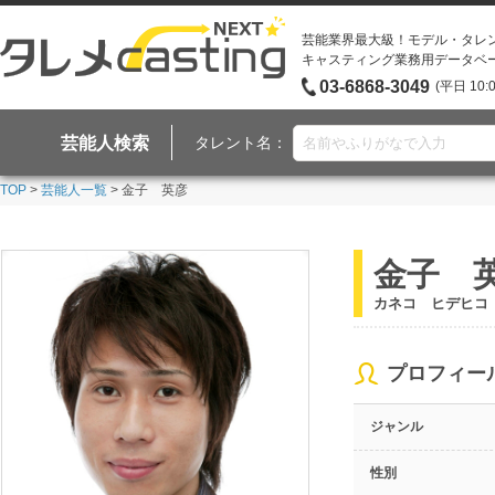
芸能業界最大級！モデル・タレ
キャスティング業務用データベ
03-6868-3049
(平日 10:
芸能人検索
タレント名：
TOP
>
芸能人一覧
> 金子 英彦
金子 
カネコ ヒデヒコ
プロフィー
ジャンル
性別