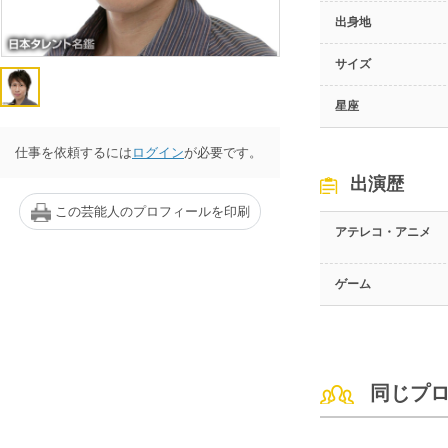
出身地
サイズ
星座
仕事を依頼するには
ログイン
が必要です。
出演歴
この芸能人のプロフィールを印刷
アテレコ・アニメ
ゲーム
同じプ