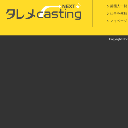
芸能人一覧
仕事を依頼
マイページ
Copyright © VI