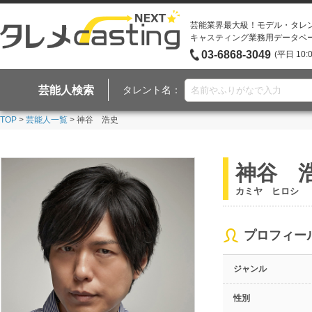
芸能業界最大級！モデル・タレ
キャスティング業務用データベ
03-6868-3049
(平日 10:
芸能人検索
タレント名：
TOP
>
芸能人一覧
> 神谷 浩史
神谷 
カミヤ ヒロシ
プロフィー
ジャンル
性別