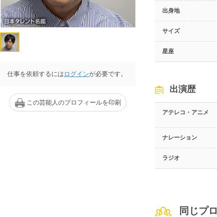
出身地
サイズ
星座
仕事を依頼するには
ログイン
が必要です。
出演歴
この芸能人のプロフィールを印刷
アテレコ・アニメ
ナレーション
ラジオ
同じプ