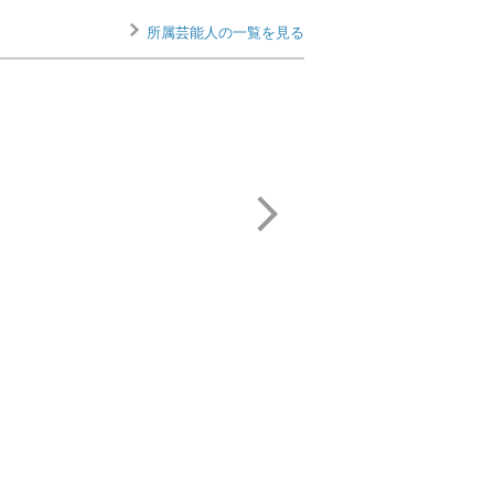
所属芸能人の一覧を見る
小野坂 昌也
野沢 雅子