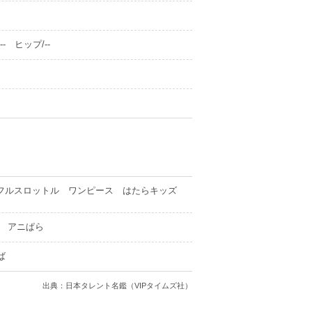
- ヒップ/--
フルスロットル ワンピース はたらキッズ
 アニぱら
ば
出典：日本タレント名鑑（VIPタイムズ社）