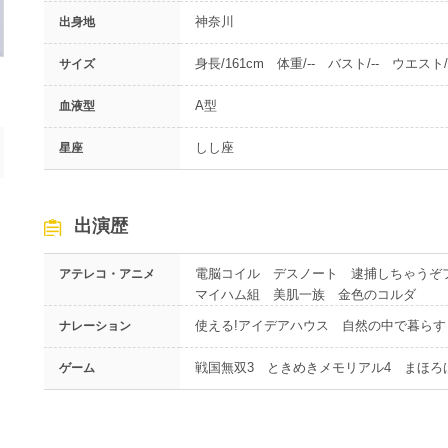
神奈川
出身地
身長/161cm 体重/-- バスト/-- ウエスト/-
サイズ
A型
血液型
しし座
星座
出演歴
電脳コイル デスノート 逮捕しちゃうぞ
アテレコ・アニメ
マイハム組 美肌一族 金色のコルダ
使える!アイデアハウス 自然の中で暮らす
ナレーション
戦国無双3 ときめきメモリアル4 まほろ
ゲーム