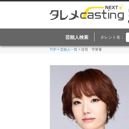
芸能人検索
タレント名：
TOP
>
芸能人一覧
> 庄司 宇芽香