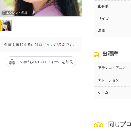
出身地
サイズ
星座
仕事を依頼するには
ログイン
が必要です。
出演歴
この芸能人のプロフィールを印刷
アテレコ・アニメ
ナレーション
ゲーム
同じプ