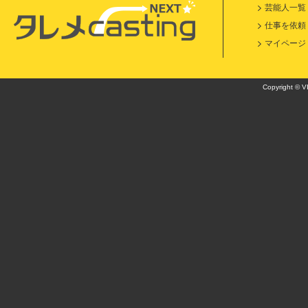
芸能人一覧
仕事を依頼
マイページ
Copyright © VI