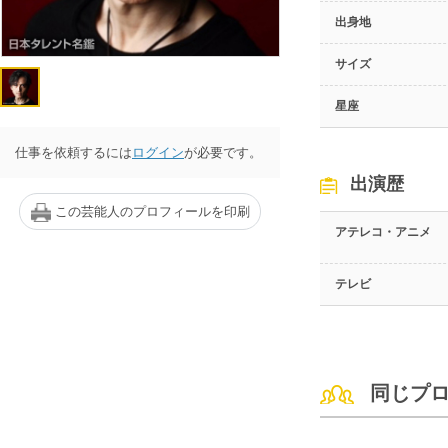
出身地
サイズ
星座
仕事を依頼するには
ログイン
が必要です。
出演歴
この芸能人のプロフィールを印刷
アテレコ・アニメ
テレビ
同じプ