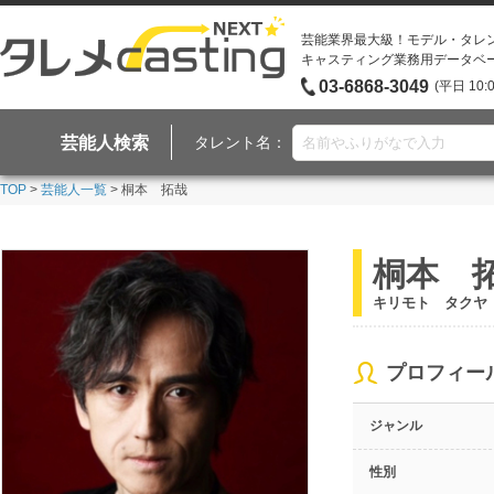
芸能業界最大級！モデル・タレ
キャスティング業務用データベ
03-6868-3049
(平日 10:
芸能人検索
タレント名：
TOP
>
芸能人一覧
> 桐本 拓哉
桐本 
キリモト タクヤ
プロフィー
ジャンル
性別