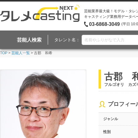
芸能業界最大級！モデル・タレ
キャスティング業務用データベ
03-6868-3049
(平日 10:
芸能人検索
タレント名：
TOP
>
芸能人一覧
> 古郡 和希
古郡 
フルゴオリ カズ
プロフィー
ジャンル
性別