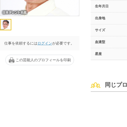
生年月日
出身地
サイズ
血液型
仕事を依頼するには
ログイン
が必要です。
星座
この芸能人のプロフィールを印刷
同じプ