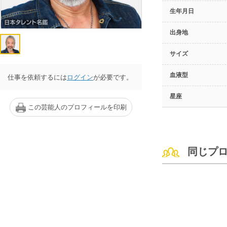
生年月日
出身地
サイズ
血液型
仕事を依頼するには
ログイン
が必要です。
星座
この芸能人のプロフィールを印刷
同じプ