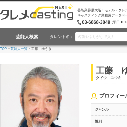
芸能業界最大級！モデル・タレ
キャスティング業務用データベ
03-6868-3049
(平日 10:
芸能人検索
タレント名：
TOP
>
芸能人一覧
> 工藤 ゆうき
工藤 
クドウ ユウキ
プロフィー
ジャンル
性別