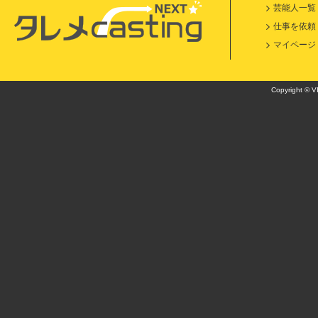
芸能人一覧
仕事を依頼
マイページ
Copyright © VI