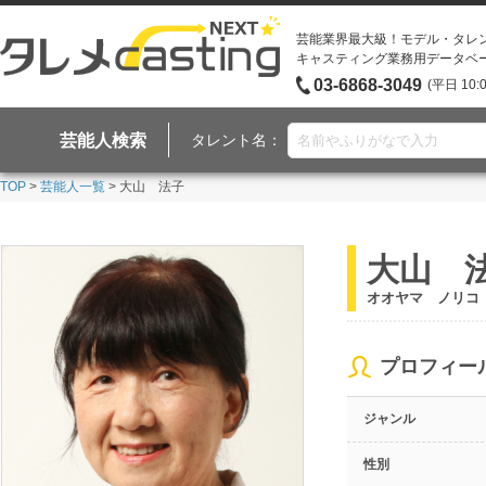
芸能業界最大級！モデル・タレ
キャスティング業務用データベ
03-6868-3049
(平日 10:
芸能人検索
タレント名：
TOP
>
芸能人一覧
> 大山 法子
大山 
オオヤマ ノリコ
プロフィー
ジャンル
性別