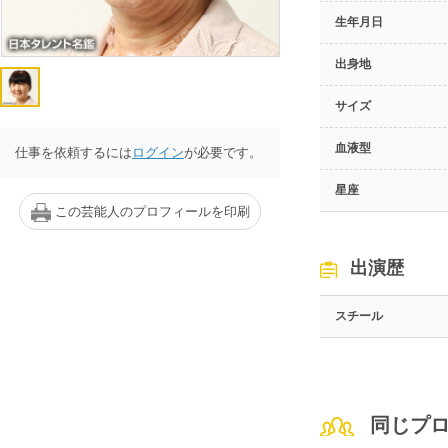
生年月日
出身地
サイズ
血液型
仕事を依頼するには
ログイン
が必要です。
星座
この芸能人のプロフィールを印刷
出演歴
スチール
同じプ