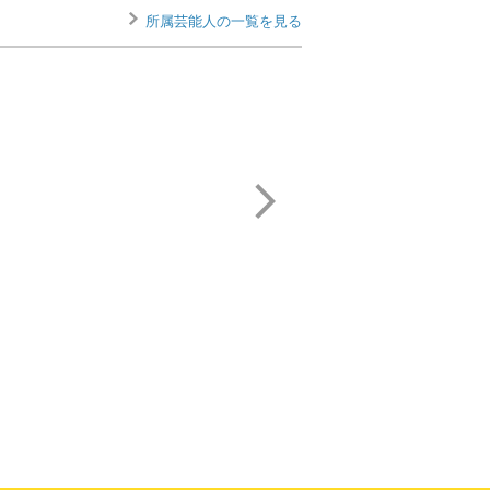
所属芸能人の一覧を見る
及能 眞利子
山本 栄吾