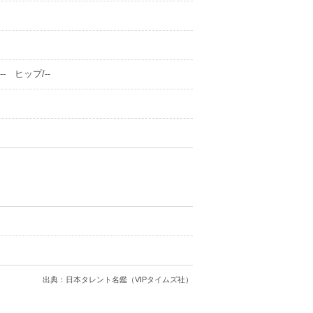
- ヒップ/--
出典：日本タレント名鑑（VIPタイムズ社）