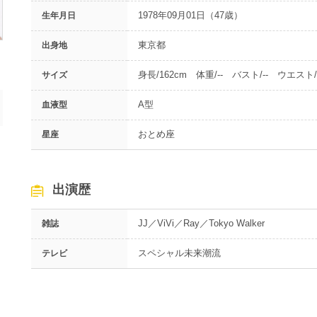
1978年09月01日（47歳）
生年月日
東京都
出身地
身長/162cm 体重/-- バスト/-- ウエスト/-
サイズ
A型
血液型
おとめ座
星座
出演歴
JJ／ViVi／Ray／Tokyo Walker
雑誌
スペシャル未来潮流
テレビ