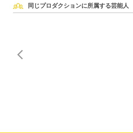
同じプロダクションに所属する芸能人
篠崎 紀子
内田 みち代