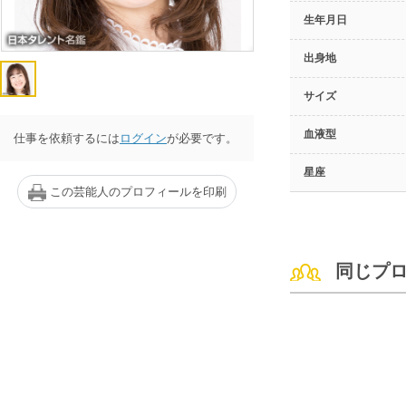
生年月日
出身地
サイズ
血液型
仕事を依頼するには
ログイン
が必要です。
星座
この芸能人のプロフィールを印刷
同じプ