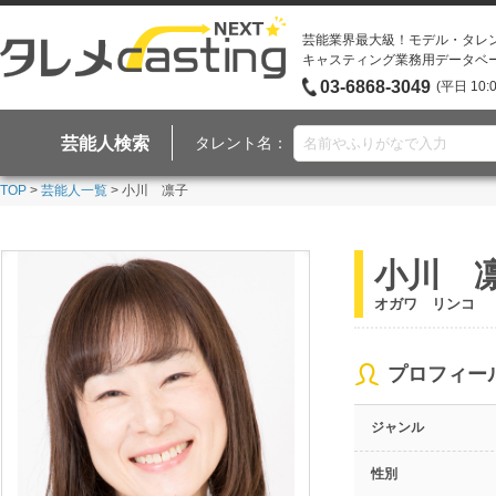
芸能業界最大級！モデル・タレ
キャスティング業務用データベ
03-6868-3049
(平日 10:
芸能人検索
タレント名：
TOP
>
芸能人一覧
> 小川 凛子
小川 
オガワ リンコ
プロフィー
ジャンル
性別