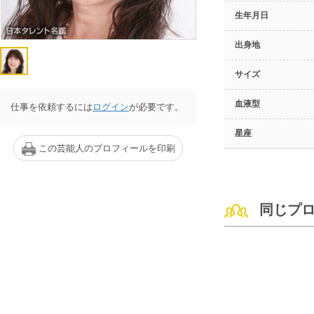
生年月日
出身地
サイズ
血液型
仕事を依頼するには
ログイン
が必要です。
星座
この芸能人のプロフィールを印刷
同じプ