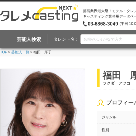
芸能業界最大級！モデル・タレ
キャスティング業務用データベ
03-6868-3049
(平日 10:
芸能人検索
タレント名：
TOP
>
芸能人一覧
> 福田 厚子
福田 
フクダ アツコ
プロフィー
ジャンル
性別