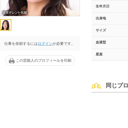
生年月日
出身地
サイズ
血液型
仕事を依頼するには
ログイン
が必要です。
星座
この芸能人のプロフィールを印刷
同じプ