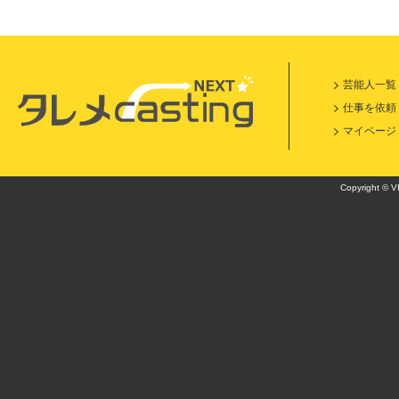
芸能人一覧
仕事を依頼
マイページ
Copyright © VI