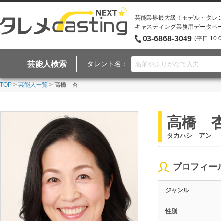
芸能業界最大級！モデル・タレ
キャスティング業務用データベ
03-6868-3049
(平日 10:
芸能人検索
タレント名：
TOP
>
芸能人一覧
> 高橋 杏
高橋 
タカハシ アン
プロフィー
ジャンル
性別