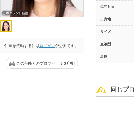
生年月日
出身地
サイズ
血液型
仕事を依頼するには
ログイン
が必要です。
星座
この芸能人のプロフィールを印刷
同じプ