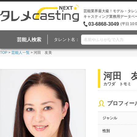
芸能業界最大級！モデル・タレ
キャスティング業務用データベ
03-6868-3049
(平日 10:
芸能人検索
タレント名：
TOP
>
芸能人一覧
> 河田 友美
河田 
カワダ トモミ
プロフィー
ジャンル
性別