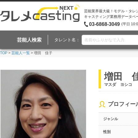
芸能業界最大級！モデル・タレ
キャスティング業務用データベ
03-6868-3049
(平日 10:
芸能人検索
タレント名：
TOP
>
芸能人一覧
> 増田 佳子
増田 
マスダ ヨシコ
プロフィー
ジャンル
性別