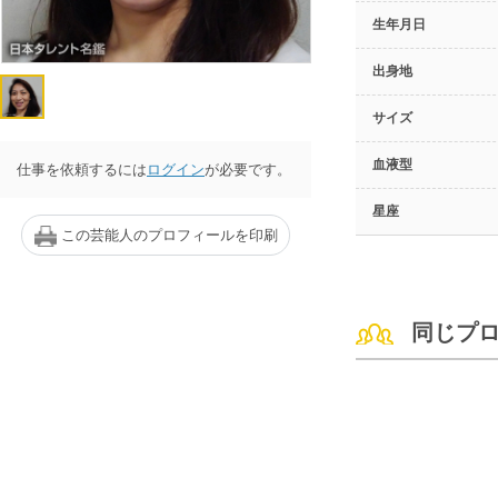
生年月日
出身地
サイズ
血液型
仕事を依頼するには
ログイン
が必要です。
星座
この芸能人のプロフィールを印刷
同じプ