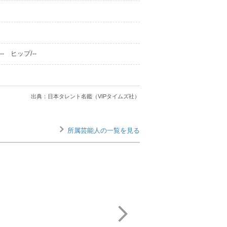
- ヒップ/--
出典：日本タレント名鑑（VIPタイムズ社）
所属芸能人の一覧を見る