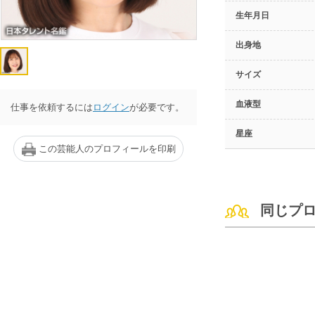
生年月日
出身地
サイズ
血液型
仕事を依頼するには
ログイン
が必要です。
星座
この芸能人のプロフィールを印刷
同じプ