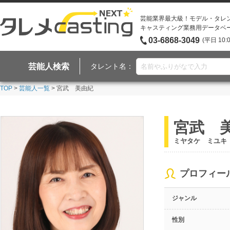
芸能業界最大級！モデル・タレ
キャスティング業務用データベ
03-6868-3049
(平日 10:
芸能人検索
タレント名：
TOP
>
芸能人一覧
> 宮武 美由紀
宮武 
ミヤタケ ミユキ
プロフィー
ジャンル
性別