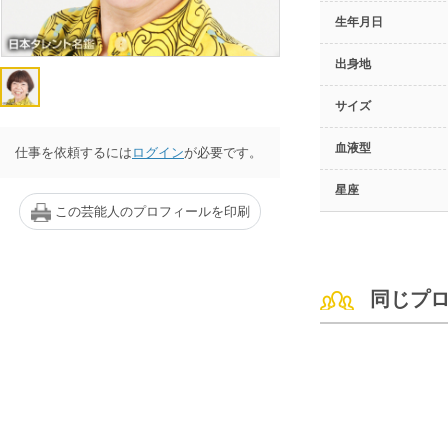
生年月日
出身地
サイズ
血液型
仕事を依頼するには
ログイン
が必要です。
星座
この芸能人のプロフィールを印刷
同じプ