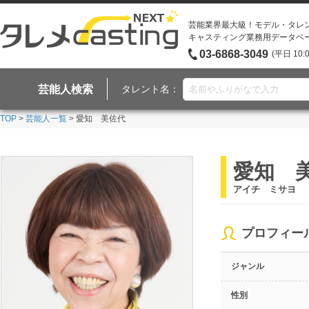
芸能業界最大級！モデル・タレ
キャスティング業務用データベ
03-6868-3049
(平日 10:
芸能人検索
タレント名：
TOP
>
芸能人一覧
> 愛知 美佐代
愛知 
アイチ ミサヨ
プロフィー
ジャンル
性別