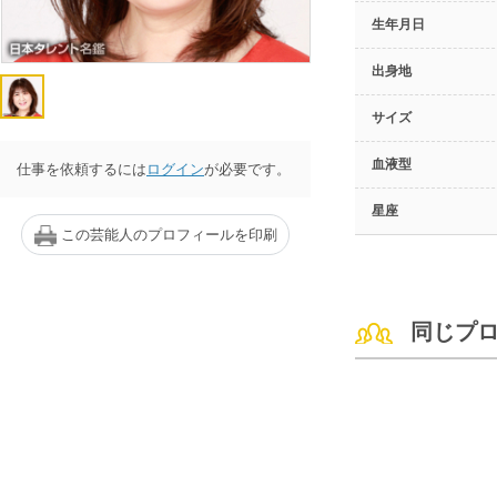
生年月日
出身地
サイズ
血液型
仕事を依頼するには
ログイン
が必要です。
星座
この芸能人のプロフィールを印刷
同じプ