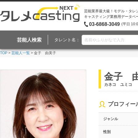
芸能業界最大級！モデル・タレ
キャスティング業務用データベ
03-6868-3049
(平日 10:
芸能人検索
タレント名：
TOP
>
芸能人一覧
> 金子 由美子
金子 
カネコ ユミコ
プロフィー
ジャンル
性別