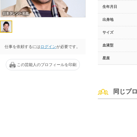
生年月日
出身地
サイズ
血液型
仕事を依頼するには
ログイン
が必要です。
星座
この芸能人のプロフィールを印刷
同じプ