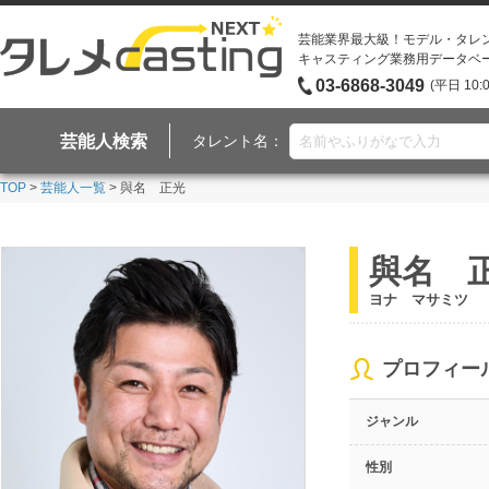
芸能業界最大級！モデル・タレ
キャスティング業務用データベ
03-6868-3049
(平日 10:
芸能人検索
タレント名：
TOP
>
芸能人一覧
> 與名 正光
與名 
ヨナ マサミツ
プロフィー
ジャンル
性別