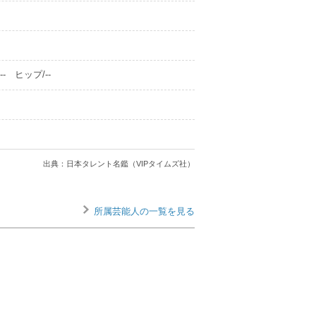
- ヒップ/--
出典：日本タレント名鑑（VIPタイムズ社）
所属芸能人の一覧を見る