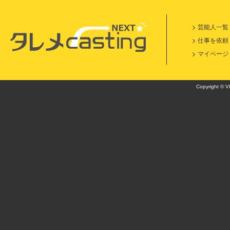
芸能人一覧
仕事を依頼
マイページ
Copyright © VI