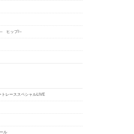
- ヒップ/--
ートレーススペシャルLIVE
ール