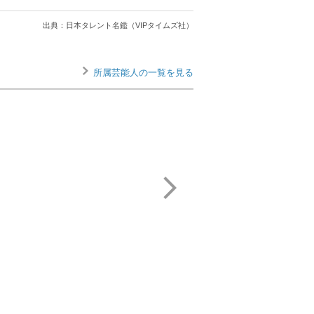
出典：日本タレント名鑑（VIPタイムズ社）
所属芸能人の一覧を見る
丸山 桂里奈
濱田 万葉