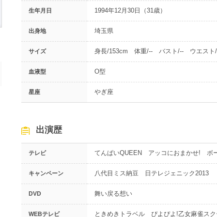
1994年12月30日（31歳）
生年月日
埼玉県
出身地
身長/153cm 体重/-- バスト/-- ウエスト/-
サイズ
O型
血液型
やぎ座
星座
出演歴
てんぱいQUEEN アッコにおまかせ! ボ
テレビ
八代目ミス納豆 日テレジェニック2013
キャンペーン
舞い戻る想い
DVD
ときめきトラベル ぴよぴよ!乙女麻雀スク
WEBテレビ