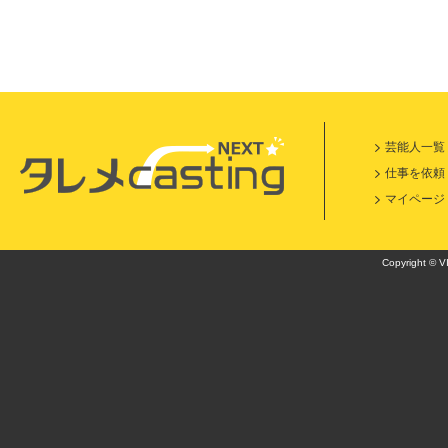
芸能人一覧
仕事を依頼
マイページ
Copyright © VI