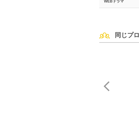
WEBドラマ
同じプ
伊藤