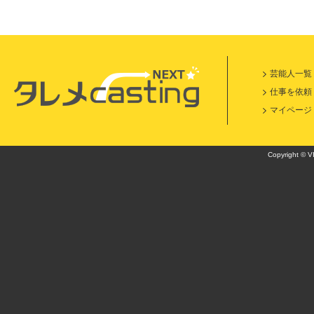
芸能人一覧
仕事を依頼
マイページ
Copyright © VI