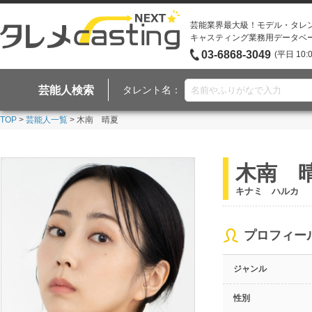
芸能業界最大級！モデル・タレ
キャスティング業務用データベ
03-6868-3049
(平日 10:
芸能人検索
タレント名：
TOP
>
芸能人一覧
> 木南 晴夏
木南 
キナミ ハルカ
プロフィー
ジャンル
性別