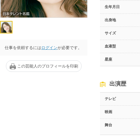
生年月日
出身地
サイズ
血液型
仕事を依頼するには
ログイン
が必要です。
星座
この芸能人のプロフィールを印刷
出演歴
テレビ
映画
舞台