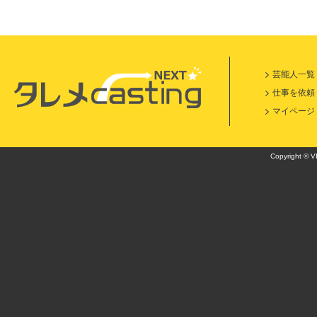
芸能人一覧
仕事を依頼
マイページ
Copyright © VI