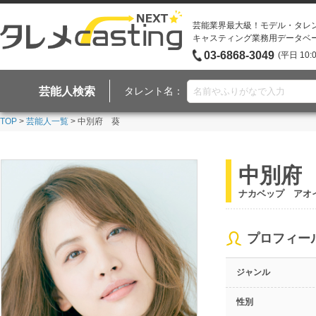
芸能業界最大級！モデル・タレ
キャスティング業務用データベ
03-6868-3049
(平日 10:
芸能人検索
タレント名：
TOP
>
芸能人一覧
> 中別府 葵
中別府
ナカベップ アオ
プロフィー
ジャンル
性別