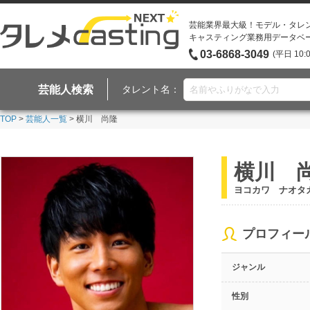
芸能業界最大級！モデル・タレ
キャスティング業務用データベ
03-6868-3049
(平日 10:
芸能人検索
タレント名：
TOP
>
芸能人一覧
> 横川 尚隆
横川 
ヨコカワ ナオタ
プロフィー
ジャンル
性別