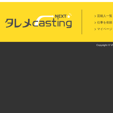
芸能人一覧
仕事を依頼
マイページ
Copyright © VI