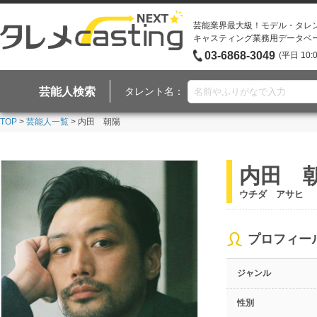
芸能業界最大級！モデル・タレ
キャスティング業務用データベ
03-6868-3049
(平日 10:
芸能人検索
タレント名：
TOP
>
芸能人一覧
> 内田 朝陽
内田 
ウチダ アサヒ
プロフィー
ジャンル
性別