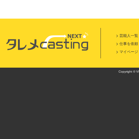
芸能人一覧
仕事を依頼
マイページ
Copyright © VI