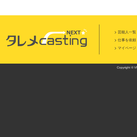
芸能人一覧
仕事を依頼
マイページ
Copyright © VI