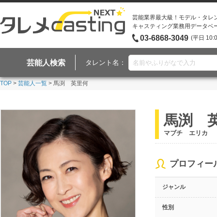
芸能業界最大級！モデル・タレ
キャスティング業務用データベ
03-6868-3049
(平日 10:
芸能人検索
タレント名：
TOP
>
芸能人一覧
> 馬渕 英里何
馬渕 
マブチ エリカ
プロフィー
ジャンル
性別